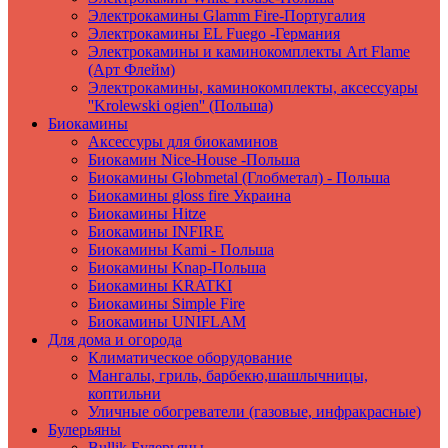
Электрокамины Glamm Fire-Португалия
Электрокамины EL Fuego -Германия
Электрокамины и каминокомплекты Art Flame
(Арт Флейм)
Электрокамины, каминокомплекты, аксессуары
''Krolewski ogien'' (Польша)
Биокамины
Аксессуры для биокаминов
Биокамин Nice-House -Польша
Биокамины Globmetal (Глобметал) - Польша
Биокамины gloss fire Украина
Биокамины Hitze
Биокамины INFIRE
Биокамины Kami - Польша
Биокамины Knap-Польша
Биокамины KRATKI
Биокамины Simple Fire
Биокамины UNIFLAM
Для дома и огорода
Климатическое оборудование
Мангалы, гриль, барбекю,шашлычницы,
коптильни
Уличные обогреватели (газовые, инфракрасные)
Булерьяны
Bullik Булерьяны