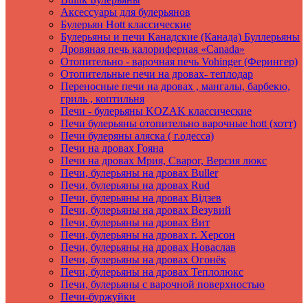
Аксеcсуары для булерьянов
Булерьян Hott классические
Булерьяны и печи Канадские (Канада) Буллерьяны
Дровяная печь калориферная «Canada»
Отопительно - варочная печь Vohinger (Ферингер)
Отопительные печи на дровах- теплодар
Переносные печи на дровах , мангалы, барбекю,
гриль , коптильня
Печи - булерьяны KOZAK классические
Печи булерьяны отопительно варочные hott (хотт)
Печи булеряны аляска ( г.одесса)
Печи на дровах Гояна
Печи на дровах Мрия, Сварог, Версия люкс
Печи, булерьяны на дровах Buller
Печи, булерьяны на дровах Rud
Печи, булерьяны на дровах Вiдзев
Печи, булерьяны на дровах Везувий
Печи, булерьяны на дровах Вит
Печи, булерьяны на дровах г. Херсон
Печи, булерьяны на дровах Новаслав
Печи, булерьяны на дровах Огонёк
Печи, булерьяны на дровах Теплолюкс
Печи, булерьяны с варочной поверхностью
Печи-буржуйки