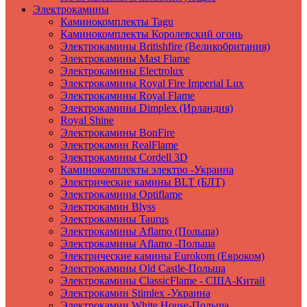
Электрокамины
Каминокомплекты Tagu
Каминокомплекты Королевский огонь
Электрокамины Britishfire (Великобритания)
Электрокамины Mast Flame
Электрокамины Electrolux
Электрокамины Royal Fire Imperial Lux
Электрокамины Royal Flame
Электрокамины Dimplex (Ирландия)
Royal Shine
Электрокамины BonFire
Электрокамин RealFlame
Электрокамины Cordell 3D
Каминокомплекты электро -Украина
Электрические камины BLT (БЛТ)
Электрокамины Optiflame
Электрокамин Blyss
Электрокамины Taurus
Электрокамины Aflamo (Польша)
Электрокамины Aflamo -Польша
Электрические камины Eurokom (Евроком)
Электрокамины Old Castle-Польша
Электрокамины ClassicFlame - США-Китай
Электрокамин Stimlex -Украина
Электрокамин White House-Польша