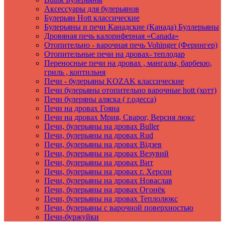
Аксеcсуары для булерьянов
Булерьян Hott классические
Булерьяны и печи Канадские (Канада) Буллерьяны
Дровяная печь калориферная «Canada»
Отопительно - варочная печь Vohinger (Ферингер)
Отопительные печи на дровах- теплодар
Переносные печи на дровах , мангалы, барбекю,
гриль , коптильня
Печи - булерьяны KOZAK классические
Печи булерьяны отопительно варочные hott (хотт)
Печи булеряны аляска ( г.одесса)
Печи на дровах Гояна
Печи на дровах Мрия, Сварог, Версия люкс
Печи, булерьяны на дровах Buller
Печи, булерьяны на дровах Rud
Печи, булерьяны на дровах Вiдзев
Печи, булерьяны на дровах Везувий
Печи, булерьяны на дровах Вит
Печи, булерьяны на дровах г. Херсон
Печи, булерьяны на дровах Новаслав
Печи, булерьяны на дровах Огонёк
Печи, булерьяны на дровах Теплолюкс
Печи, булерьяны с варочной поверхностью
Печи-буржуйки