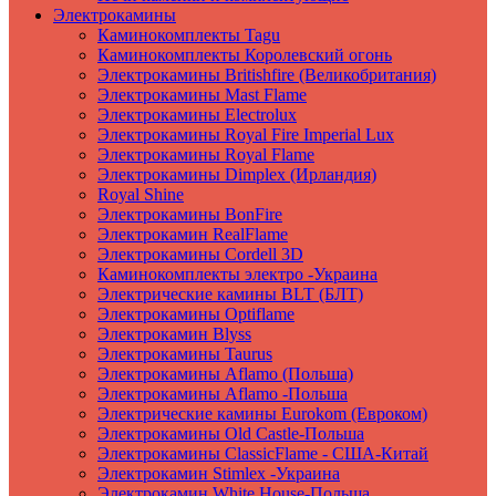
Электрокамины
Каминокомплекты Tagu
Каминокомплекты Королевский огонь
Электрокамины Britishfire (Великобритания)
Электрокамины Mast Flame
Электрокамины Electrolux
Электрокамины Royal Fire Imperial Lux
Электрокамины Royal Flame
Электрокамины Dimplex (Ирландия)
Royal Shine
Электрокамины BonFire
Электрокамин RealFlame
Электрокамины Cordell 3D
Каминокомплекты электро -Украина
Электрические камины BLT (БЛТ)
Электрокамины Optiflame
Электрокамин Blyss
Электрокамины Taurus
Электрокамины Aflamo (Польша)
Электрокамины Aflamo -Польша
Электрические камины Eurokom (Евроком)
Электрокамины Old Castle-Польша
Электрокамины ClassicFlame - США-Китай
Электрокамин Stimlex -Украина
Электрокамин White House-Польша