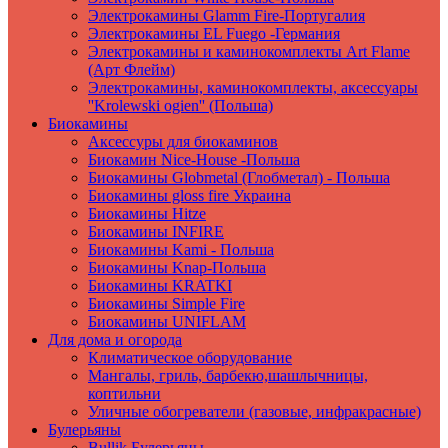
Электрокамины Glamm Fire-Португалия
Электрокамины EL Fuego -Германия
Электрокамины и каминокомплекты Art Flame
(Арт Флейм)
Электрокамины, каминокомплекты, аксессуары
''Krolewski ogien'' (Польша)
Биокамины
Аксессуры для биокаминов
Биокамин Nice-House -Польша
Биокамины Globmetal (Глобметал) - Польша
Биокамины gloss fire Украина
Биокамины Hitze
Биокамины INFIRE
Биокамины Kami - Польша
Биокамины Knap-Польша
Биокамины KRATKI
Биокамины Simple Fire
Биокамины UNIFLAM
Для дома и огорода
Климатическое оборудование
Мангалы, гриль, барбекю,шашлычницы,
коптильни
Уличные обогреватели (газовые, инфракрасные)
Булерьяны
Bullik Булерьяны