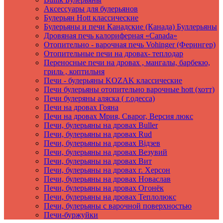
Аксеcсуары для булерьянов
Булерьян Hott классические
Булерьяны и печи Канадские (Канада) Буллерьяны
Дровяная печь калориферная «Canada»
Отопительно - варочная печь Vohinger (Ферингер)
Отопительные печи на дровах- теплодар
Переносные печи на дровах , мангалы, барбекю,
гриль , коптильня
Печи - булерьяны KOZAK классические
Печи булерьяны отопительно варочные hott (хотт)
Печи булеряны аляска ( г.одесса)
Печи на дровах Гояна
Печи на дровах Мрия, Сварог, Версия люкс
Печи, булерьяны на дровах Buller
Печи, булерьяны на дровах Rud
Печи, булерьяны на дровах Вiдзев
Печи, булерьяны на дровах Везувий
Печи, булерьяны на дровах Вит
Печи, булерьяны на дровах г. Херсон
Печи, булерьяны на дровах Новаслав
Печи, булерьяны на дровах Огонёк
Печи, булерьяны на дровах Теплолюкс
Печи, булерьяны с варочной поверхностью
Печи-буржуйки