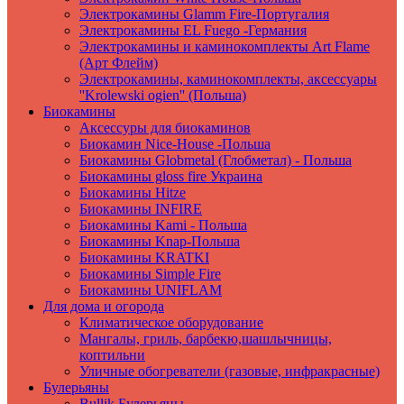
Электрокамины Glamm Fire-Португалия
Электрокамины EL Fuego -Германия
Электрокамины и каминокомплекты Art Flame
(Арт Флейм)
Электрокамины, каминокомплекты, аксессуары
''Krolewski ogien'' (Польша)
Биокамины
Аксессуры для биокаминов
Биокамин Nice-House -Польша
Биокамины Globmetal (Глобметал) - Польша
Биокамины gloss fire Украина
Биокамины Hitze
Биокамины INFIRE
Биокамины Kami - Польша
Биокамины Knap-Польша
Биокамины KRATKI
Биокамины Simple Fire
Биокамины UNIFLAM
Для дома и огорода
Климатическое оборудование
Мангалы, гриль, барбекю,шашлычницы,
коптильни
Уличные обогреватели (газовые, инфракрасные)
Булерьяны
Bullik Булерьяны