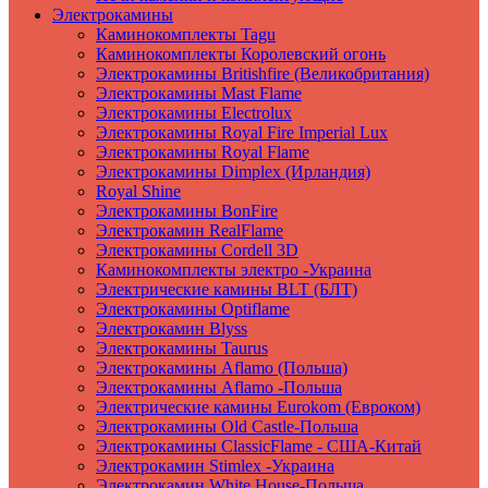
Электрокамины
Каминокомплекты Tagu
Каминокомплекты Королевский огонь
Электрокамины Britishfire (Великобритания)
Электрокамины Mast Flame
Электрокамины Electrolux
Электрокамины Royal Fire Imperial Lux
Электрокамины Royal Flame
Электрокамины Dimplex (Ирландия)
Royal Shine
Электрокамины BonFire
Электрокамин RealFlame
Электрокамины Cordell 3D
Каминокомплекты электро -Украина
Электрические камины BLT (БЛТ)
Электрокамины Optiflame
Электрокамин Blyss
Электрокамины Taurus
Электрокамины Aflamo (Польша)
Электрокамины Aflamo -Польша
Электрические камины Eurokom (Евроком)
Электрокамины Old Castle-Польша
Электрокамины ClassicFlame - США-Китай
Электрокамин Stimlex -Украина
Электрокамин White House-Польша