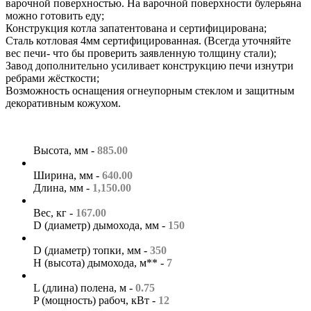
варочной поверхностью. На варочной поверхности булерьяна
можно готовить еду;
Конструкция котла запатентована и сертифицирована;
Сталь котловая 4мм сертифицированная. (Всегда уточняйте
вес печи- что бы проверить заявленную толщину стали);
Завод дополнительно усиливает конструкцию печи изнутри
ребрами жёсткости;
Возможность оснащения огнеупорным стеклом и защитным
декоративным кожухом.
Высота, мм -
885.00
Ширина, мм -
640.00
Длина, мм -
1,150.00
Вес, кг -
167.00
D (диаметр) дымохода, мм -
150
D (диаметр) топки, мм -
350
H (высота) дымохода, м** -
7
L (длина) полена, м -
0.75
P (мощность) рабоч, кВт -
12