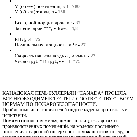
V (объем) помещения, м3 -
700
V (объем) топки, л -
150
Вес одной порции дров, кг -
32
Затраты дров ***, м3/мес -
4,8
КПД, % -
75
Номинальная мощность, кВт -
27
Скорость нагрева воздуха, м3/мин -
27
Число труб * В труб,мм -
11*75
КАНАДСКАЯ ПЕЧЬ БУЛЛЕРЬЯН “CANADA” ПРОШЛА
ВСЕ НЕОБХОДИМЫЕ ТЕСТЫ И СООТВЕТСТВУЕТ ВСЕМ
НОРМАМ ПО ПОЖАРОБЕЗОПАСНОСТИ.
Пройденные испытания печей подтверждены протоколами
испытаний.
Помимо отопления жилья, цехов, теплиц, складских и
производственных помещений, на моделях последнего
поколения с варочной поверхностью можно готовить еду, не