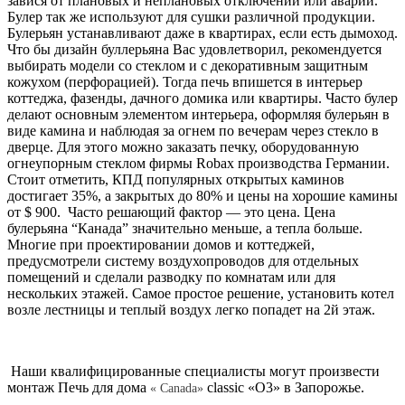
завися от плановых и неплановых отключений или аварий.
Булер так же используют для сушки различной продукции.
Булерьян устанавливают даже в квартирах, если есть дымоход.
Что бы дизайн буллерьяна Вас удовлетворил, рекомендуется
выбирать модели со стеклом и с декоративным защитным
кожухом (перфорацией). Тогда печь впишется в интерьер
коттеджа, фазенды, дачного домика или квартиры. Часто булер
делают основным элементом интерьера, оформляя булерьян в
виде камина и наблюдая за огнем по вечерам через стекло в
дверце. Для этого можно заказать печку, оборудованную
огнеупорным стеклом фирмы Robax производства Германии.
Стоит отметить, КПД популярных открытых каминов
достигает 35%, а закрытых до 80% и цены на хорошие камины
от $ 900. Часто решающий фактор — это цена. Цена
булерьяна “Канада” значительно меньше, а тепла больше.
Многие при проектировании домов и коттеджей,
предусмотрели систему воздухопроводов для отдельных
помещений и сделали разводку по комнатам или для
нескольких этажей. Самое простое решение, установить котел
возле лестницы и теплый воздух легко попадет на 2й этаж.
Наши квалифицированные специалисты могут произвести
монтаж Печь для дома
classic «О3» в Запорожье.
« Canada»