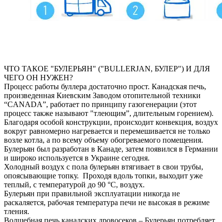
ЧТО ТАКОЕ "БУЛЕРЬЯН" ("BULLERJAN, БУЛЕР") И ДЛЯ
ЧЕГО ОН НУЖЕН?
Процесс работы буллера достаточно прост. Канадская печь,
произведенная Киевским Заводом отопительной техники
“CANADA”, работает по принципу газогенерации (этот
процесс также называют "тлеющим”, длительным горением).
Благодаря особой конструкции, происходит конвекция, воздух
вокруг равномерно нагревается и перемешивается не только
возле котла, а по всему объему обогреваемого помещения.
Булерьян был разработан в Канаде, затем появился в Германии
и широко используется в Украине сегодня.
Холодный воздух с пола булерьян втягивает в свои трубы,
опоясывающие топку. Проходя вдоль топки, выходит уже
теплый, с температурой до 90 °C, воздух.
Булерьян при правильной эксплуатации никогда не
раскаляется, рабочая температура печи не высокая в режиме
тления.
Волшебная печь канадских дровосеков – Булерьян потребляет