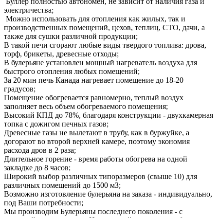
Буллер полностью автономен, не зависит от наличия газа и
электричества;
Можно использовать для отопления как жилых, так и
производственных помещений, цехов, теплиц, СТО, дачи, а
также для сушки различной продукции;
В такой печи сгорают любые виды твердого топлива: дрова,
торф, брикеты, древесные отходы;
В булерьяне установлен мощный нагреватель воздуха для
быстрого отопления любых помещений;
За 20 мин печь Канада нагревает помещение до 18-20
градусов;
Помещение обогревается равномерно, теплый воздух
заполняет весь объем обогреваемого помещения;
Высокий КПД до 78%, благодаря конструкции - двухкамерная
топка с дожигом печных газов;
Древесные газы не вылетают в трубу, как в буржуйке, а
догорают во второй верхней камере, поэтому экономия
расхода дров в 2 раза;
Длительное горение - время работы обогрева на одной
закладке до 8 часов;
Широкий выбор различных типоразмеров (свыше 10) для
различных помещений до 1500 мЗ;
Возможно изготовление булерьяна на заказа - индивидуально,
под Ваши потребности;
Мы производим Булерьяны последнего поколения - с