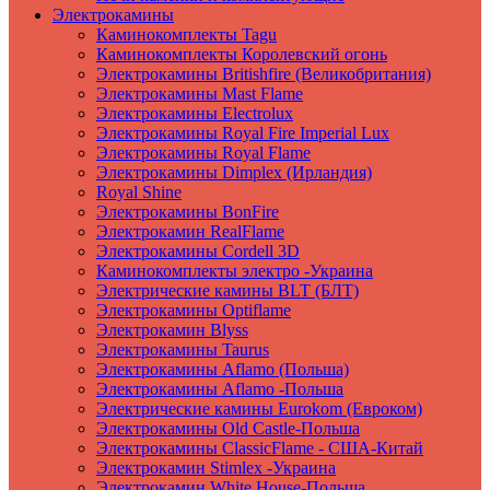
Электрокамины
Каминокомплекты Tagu
Каминокомплекты Королевский огонь
Электрокамины Britishfire (Великобритания)
Электрокамины Mast Flame
Электрокамины Electrolux
Электрокамины Royal Fire Imperial Lux
Электрокамины Royal Flame
Электрокамины Dimplex (Ирландия)
Royal Shine
Электрокамины BonFire
Электрокамин RealFlame
Электрокамины Cordell 3D
Каминокомплекты электро -Украина
Электрические камины BLT (БЛТ)
Электрокамины Optiflame
Электрокамин Blyss
Электрокамины Taurus
Электрокамины Aflamo (Польша)
Электрокамины Aflamo -Польша
Электрические камины Eurokom (Евроком)
Электрокамины Old Castle-Польша
Электрокамины ClassicFlame - США-Китай
Электрокамин Stimlex -Украина
Электрокамин White House-Польша