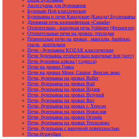
Аксеcсуары для булерьянов
Булерьян Hott классические
Булерьяны и печи Канадские (Канада) Буллерьяны
Дровяная печь калориферная «Canada»
Отопительно - варочная печь Vohinger (Ферингер)
Отопительные печи на дровах- теплодар
Переносные печи на дровах , мангалы, барбекю,
гриль , коптильня
Печи - булерьяны KOZAK классические
Печи булерьяны отопительно варочные hott (хотт)
Печи булеряны аляска ( г.одесса)
Печи на дровах Гояна
Печи на дровах Мрия, Сварог, Версия люкс
Печи, булерьяны на дровах Buller
Печи, булерьяны на дровах Rud
Печи, булерьяны на дровах Вiдзев
Печи, булерьяны на дровах Везувий
Печи, булерьяны на дровах Вит
Печи, булерьяны на дровах г. Херсон
Печи, булерьяны на дровах Новаслав
Печи, булерьяны на дровах Огонёк
Печи, булерьяны на дровах Теплолюкс
Печи, булерьяны с варочной поверхностью
Печи-буржуйки