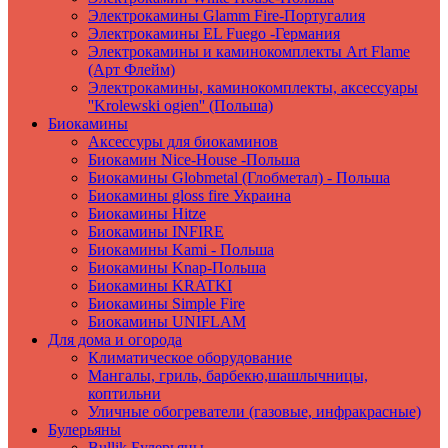
Электрокамины Glamm Fire-Португалия
Электрокамины EL Fuego -Германия
Электрокамины и каминокомплекты Art Flame
(Арт Флейм)
Электрокамины, каминокомплекты, аксессуары
''Krolewski ogien'' (Польша)
Биокамины
Аксессуры для биокаминов
Биокамин Nice-House -Польша
Биокамины Globmetal (Глобметал) - Польша
Биокамины gloss fire Украина
Биокамины Hitze
Биокамины INFIRE
Биокамины Kami - Польша
Биокамины Knap-Польша
Биокамины KRATKI
Биокамины Simple Fire
Биокамины UNIFLAM
Для дома и огорода
Климатическое оборудование
Мангалы, гриль, барбекю,шашлычницы,
коптильни
Уличные обогреватели (газовые, инфракрасные)
Булерьяны
Bullik Булерьяны