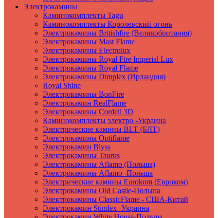
Электрокамины
Каминокомплекты Tagu
Каминокомплекты Королевский огонь
Электрокамины Britishfire (Великобритания)
Электрокамины Mast Flame
Электрокамины Electrolux
Электрокамины Royal Fire Imperial Lux
Электрокамины Royal Flame
Электрокамины Dimplex (Ирландия)
Royal Shine
Электрокамины BonFire
Электрокамин RealFlame
Электрокамины Cordell 3D
Каминокомплекты электро -Украина
Электрические камины BLT (БЛТ)
Электрокамины Optiflame
Электрокамин Blyss
Электрокамины Taurus
Электрокамины Aflamo (Польша)
Электрокамины Aflamo -Польша
Электрические камины Eurokom (Евроком)
Электрокамины Old Castle-Польша
Электрокамины ClassicFlame - США-Китай
Электрокамин Stimlex -Украина
Электрокамин White House-Польша