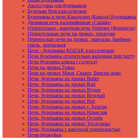
Аксеcсуары для булерьянов
Булерьян Hott классические
Булерьяны и печи Канадские (Канада) Буллерьяны
Дровяная печь калориферная «Canada»
Отопительно - варочная печь Vohinger (Ферингер)
Отопительные печи на дровах- теплодар
Переносные печи на дровах , мангалы, барбекю,
гриль , коптильня
Печи - булерьяны KOZAK классические
Печи булерьяны отопительно варочные hott (хотт)
Печи булеряны аляска ( г.одесса)
Печи на дровах Гояна
Печи на дровах Мрия, Сварог, Версия люкс
Печи, булерьяны на дровах Buller
Печи, булерьяны на дровах Rud
Печи, булерьяны на дровах Вiдзев
Печи, булерьяны на дровах Везувий
Печи, булерьяны на дровах Вит
Печи, булерьяны на дровах г. Херсон
Печи, булерьяны на дровах Новаслав
Печи, булерьяны на дровах Огонёк
Печи, булерьяны на дровах Теплолюкс
Печи, булерьяны с варочной поверхностью
Печи-буржуйки