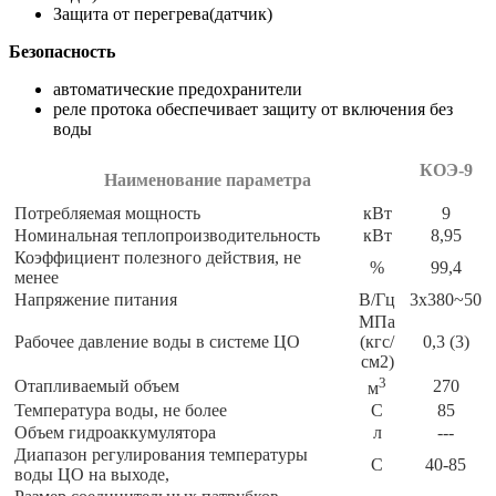
Защита от перегрева(датчик)
Безопасность
автоматические предохранители
реле протока обеспечивает защиту от включения без
воды
КОЭ-9
Наименование параметра
Потребляемая мощность
кВт
9
Номинальная теплопроизводительность
кВт
8,95
Коэффициент полезного действия, не
%
99,4
менее
Напряжение питания
В/Гц
3х380~50
МПа
Рабочее давление воды в системе ЦО
(кгс/
0,3 (3)
см2)
3
Отапливаемый объем
270
м
Температура воды, не более
С
85
Объем гидроаккумулятора
л
---
Диапазон регулирования температуры
С
40-85
воды ЦО на выходе,