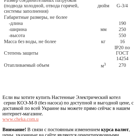
Размер соединительных патрубков
(подвода холодной, отвода горячей,
дюйм
G-3/4
системы заполнения)
Габаритные размеры, не более
-длина
190
-ширина
мм
250
-высота
550
Масса без воды, не более
кг
16
IP20 по
Степень защиты
ГОСТ
14254
3
Отапливаемый объем
270
м
Если вы хотите купить Настенные Электрический котел
серии КОЭ-М-9 (без насоса) по доступной и выгодной цене, с
доставкой по всей Украине вы можете прямо сейчас в нашем
интернет-магазине.
www.cheka.com.u
Внимание!
В связи с постоянным изменением
курса валют
,
цены, указанные на сайте являются ориентировочными.