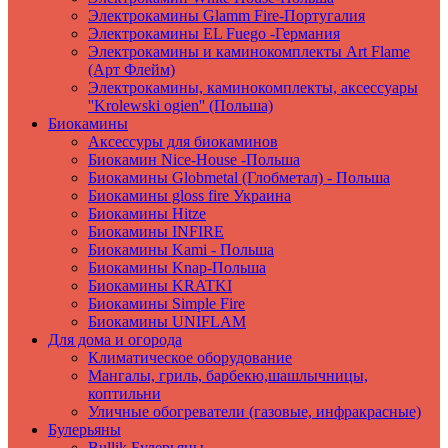
Электрокамины Glamm Fire-Португалия
Электрокамины EL Fuego -Германия
Электрокамины и каминокомплекты Art Flame
(Арт Флейм)
Электрокамины, каминокомплекты, аксессуары
''Krolewski ogien'' (Польша)
Биокамины
Аксессуры для биокаминов
Биокамин Nice-House -Польша
Биокамины Globmetal (Глобметал) - Польша
Биокамины gloss fire Украина
Биокамины Hitze
Биокамины INFIRE
Биокамины Kami - Польша
Биокамины Knap-Польша
Биокамины KRATKI
Биокамины Simple Fire
Биокамины UNIFLAM
Для дома и огорода
Климатическое оборудование
Мангалы, гриль, барбекю,шашлычницы,
коптильни
Уличные обогреватели (газовые, инфракрасные)
Булерьяны
Bullik Булерьяны