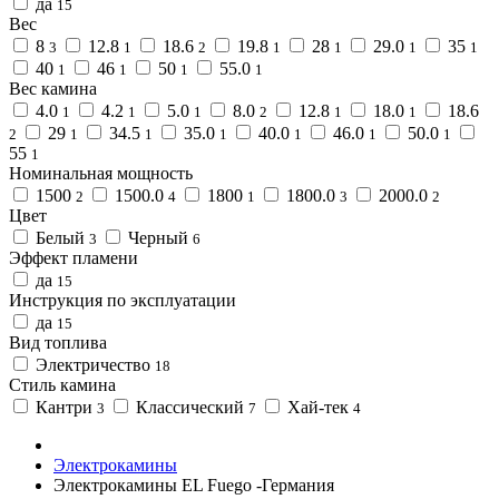
да
15
Вес
8
12.8
18.6
19.8
28
29.0
35
3
1
2
1
1
1
1
40
46
50
55.0
1
1
1
1
Вес камина
4.0
4.2
5.0
8.0
12.8
18.0
18.6
1
1
1
2
1
1
29
34.5
35.0
40.0
46.0
50.0
2
1
1
1
1
1
1
55
1
Номинальная мощность
1500
1500.0
1800
1800.0
2000.0
2
4
1
3
2
Цвет
Белый
Черный
3
6
Эффект пламени
да
15
Инструкция по эксплуатации
да
15
Вид топлива
Электричество
18
Стиль камина
Кантри
Классический
Хай-тек
3
7
4
Электрокамины
Электрокамины EL Fuego -Германия