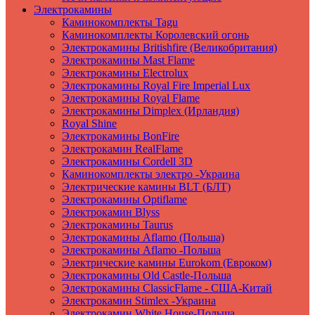
Электрокамины
Каминокомплекты Tagu
Каминокомплекты Королевский огонь
Электрокамины Britishfire (Великобритания)
Электрокамины Mast Flame
Электрокамины Electrolux
Электрокамины Royal Fire Imperial Lux
Электрокамины Royal Flame
Электрокамины Dimplex (Ирландия)
Royal Shine
Электрокамины BonFire
Электрокамин RealFlame
Электрокамины Cordell 3D
Каминокомплекты электро -Украина
Электрические камины BLT (БЛТ)
Электрокамины Optiflame
Электрокамин Blyss
Электрокамины Taurus
Электрокамины Aflamo (Польша)
Электрокамины Aflamo -Польша
Электрические камины Eurokom (Евроком)
Электрокамины Old Castle-Польша
Электрокамины ClassicFlame - США-Китай
Электрокамин Stimlex -Украина
Электрокамин White House-Польша