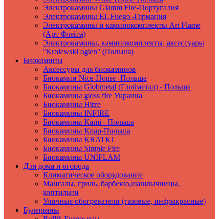
Электрокамины Glamm Fire-Португалия
Электрокамины EL Fuego -Германия
Электрокамины и каминокомплекты Art Flame
(Арт Флейм)
Электрокамины, каминокомплекты, аксессуары
''Krolewski ogien'' (Польша)
Биокамины
Аксессуры для биокаминов
Биокамин Nice-House -Польша
Биокамины Globmetal (Глобметал) - Польша
Биокамины gloss fire Украина
Биокамины Hitze
Биокамины INFIRE
Биокамины Kami - Польша
Биокамины Knap-Польша
Биокамины KRATKI
Биокамины Simple Fire
Биокамины UNIFLAM
Для дома и огорода
Климатическое оборудование
Мангалы, гриль, барбекю,шашлычницы,
коптильни
Уличные обогреватели (газовые, инфракрасные)
Булерьяны
Bullik Булерьяны