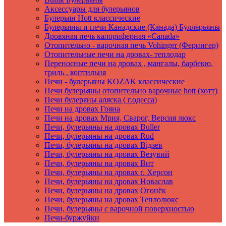
Аксеcсуары для булерьянов
Булерьян Hott классические
Булерьяны и печи Канадские (Канада) Буллерьяны
Дровяная печь калориферная «Canada»
Отопительно - варочная печь Vohinger (Ферингер)
Отопительные печи на дровах- теплодар
Переносные печи на дровах , мангалы, барбекю,
гриль , коптильня
Печи - булерьяны KOZAK классические
Печи булерьяны отопительно варочные hott (хотт)
Печи булеряны аляска ( г.одесса)
Печи на дровах Гояна
Печи на дровах Мрия, Сварог, Версия люкс
Печи, булерьяны на дровах Buller
Печи, булерьяны на дровах Rud
Печи, булерьяны на дровах Вiдзев
Печи, булерьяны на дровах Везувий
Печи, булерьяны на дровах Вит
Печи, булерьяны на дровах г. Херсон
Печи, булерьяны на дровах Новаслав
Печи, булерьяны на дровах Огонёк
Печи, булерьяны на дровах Теплолюкс
Печи, булерьяны с варочной поверхностью
Печи-буржуйки