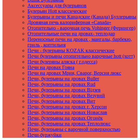
Аксеcсуары для булерьянов
Булерьян Hott классические
Булерьяны и печи Канадские (Канада) Буллерьяны
Дровяная печь калориферная «Canada»
Отопительно - варочная печь Vohinger (Ферингер)
Отопительные печи на дровах- теплодар
Переносные печи на дровах , мангалы, барбекю,
гриль , коптильня
Печи - булерьяны KOZAK классические
Печи булерьяны отопительно варочные hott (хотт)
Печи булеряны аляска ( г.одесса)
Печи на дровах Гояна
Печи на дровах Мрия, Сварог, Версия люкс
Печи, булерьяны на дровах Buller
Печи, булерьяны на дровах Rud
Печи, булерьяны на дровах Вiдзев
Печи, булерьяны на дровах Везувий
Печи, булерьяны на дровах Вит
Печи, булерьяны на дровах г. Херсон
Печи, булерьяны на дровах Новаслав
Печи, булерьяны на дровах Огонёк
Печи, булерьяны на дровах Теплолюкс
Печи, булерьяны с варочной поверхностью
Печи-буржуйки